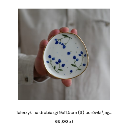
Talerzyk na drobiazgi 9x11,5cm (S) borówki/jagody ze złotym rantem
65,00 zł