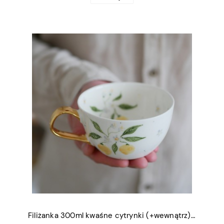
Filiżanka 300ml kwaśne cytrynki (+wewnątrz) ze złotym uszkiem