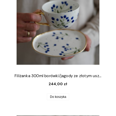
Filiżanka 300ml borówki/jagody ze złotym uszkiem + talerzyk (M) 13,5x16cm
244,00 zł
Do koszyka