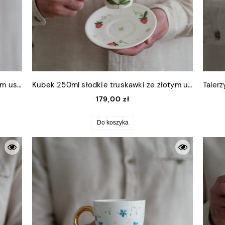
Kubek 220ml kwaśne cytrynki ze złotym uszkiem
Kubek 250ml słodkie truskawki ze złotym uszkiem + talerzyk 12,5cm
179,00 zł
Do koszyka