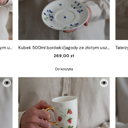
Kubek 220ml słodkie truskawki ze złotym uszkiem
Kubek 500ml borówki/jagody ze złotym uszkiem + talerzyk 15cm
269,00 zł
Do koszyka