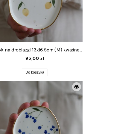
Talerzyk na drobiazgi 13x16,5cm (M) kwaśne cytrynki ze złotym rantem
95,00 zł
Do koszyka