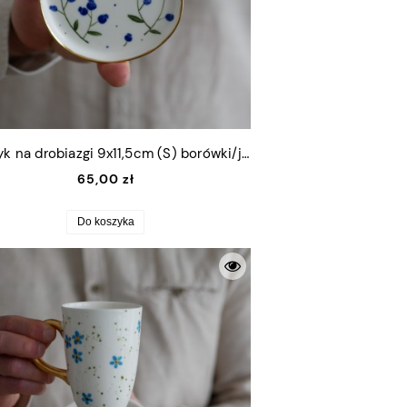
Talerzyk na drobiazgi 9x11,5cm (S) borówki/jagody ze złotym rantem
65,00 zł
Do koszyka