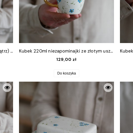
Filiżanka 300ml niezapominajki (wewnątrz) ze złotym uszkiem + talerzyk 15cm
Kubek 220ml niezapominajki ze złotym uszkiem
129,00 zł
Do koszyka