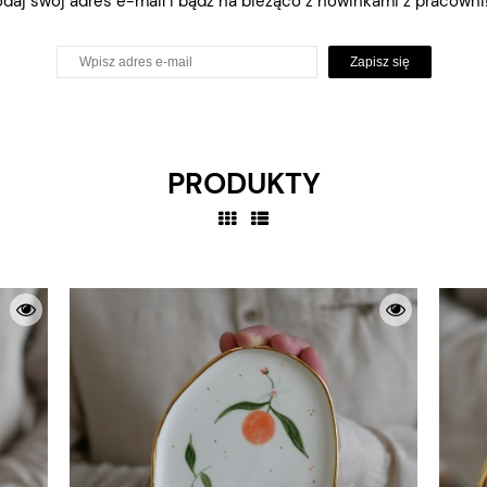
daj swój adres e-mail i bądź na bieżąco z nowinkami z pracowni!
Zapisz się
PRODUKTY