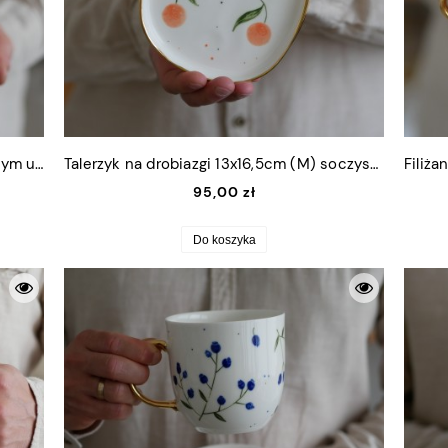
Filiżanka 300ml borówki/jagody ze złotym uszkiem + talerzyk (M) 13,5x16cm
Talerzyk na drobiazgi 13x16,5cm (M) soczyste pomarańcze ze złotym rantem
95,00 zł
Do koszyka