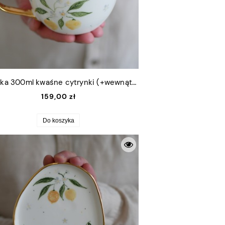
Filiżanka 300ml kwaśne cytrynki (+wewnątrz) ze złotym uszkiem
159,00 zł
Do koszyka