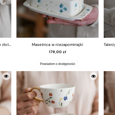
Talerzyk na drobiazgi niezapominajki ze złotym rantem 13x16,5cm (M)
Maselnica w niezapominajki
179,00 zł
Powiadom o dostępności