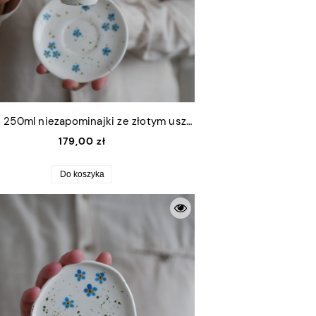
Kubek 250ml niezapominajki ze złotym uszkiem + talerzyk 12,5cm
179,00 zł
Do koszyka