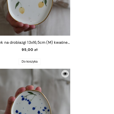
Talerzyk na drobiazgi 13x16,5cm (M) kwaśne cytrynki ze złotym rantem
95,00 zł
Do koszyka