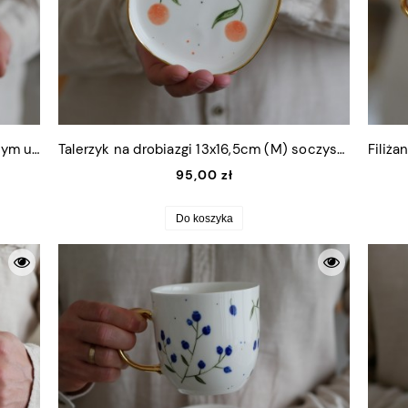
Filiżanka 300ml borówki/jagody ze złotym uszkiem + talerzyk (M) 13,5x16cm
Talerzyk na drobiazgi 13x16,5cm (M) soczyste pomarańcze ze złotym rantem
95,00 zł
Do koszyka