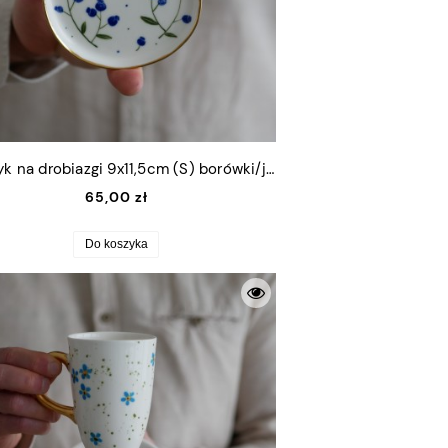
Talerzyk na drobiazgi 9x11,5cm (S) borówki/jagody ze złotym rantem
65,00 zł
Do koszyka