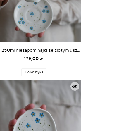
Kubek 250ml niezapominajki ze złotym uszkiem + talerzyk 12,5cm
179,00 zł
Do koszyka