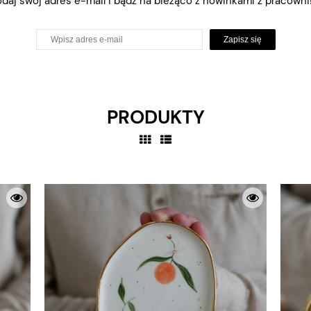
daj swój adres e-mail i bądź na bieżąco z nowinkami z pracowni!
Zapisz się
PRODUKTY