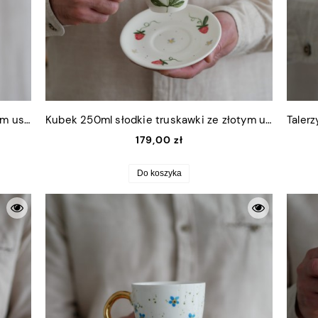
Kubek 220ml kwaśne cytrynki ze złotym uszkiem
Kubek 250ml słodkie truskawki ze złotym uszkiem + talerzyk 12,5cm
179,00 zł
Do koszyka