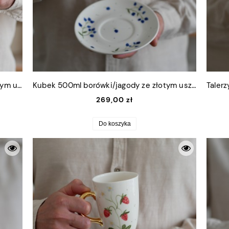
Kubek 220ml słodkie truskawki ze złotym uszkiem
Kubek 500ml borówki/jagody ze złotym uszkiem + talerzyk 15cm
269,00 zł
Do koszyka