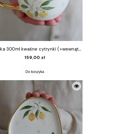
Filiżanka 300ml kwaśne cytrynki (+wewnątrz) ze złotym uszkiem
159,00 zł
Do koszyka