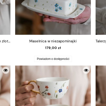
Talerzyk na drobiazgi niezapominajki ze złotym rantem 13x16,5cm (M)
Maselnica w niezapominajki
179,00 zł
Powiadom o dostępności