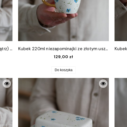
Filiżanka 300ml niezapominajki (wewnątrz) ze złotym uszkiem + talerzyk 15cm
Kubek 220ml niezapominajki ze złotym uszkiem
129,00 zł
Do koszyka