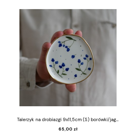
Talerzyk na drobiazgi 9x11,5cm (S) borówki/jagody ze złotym rantem
65,00 zł