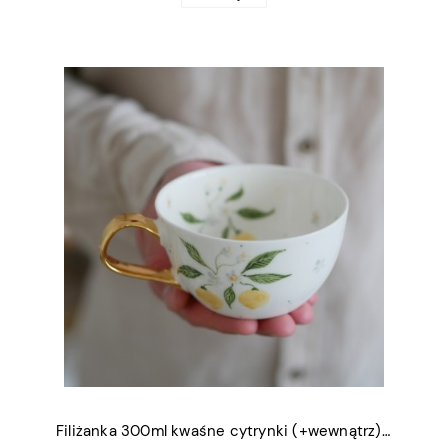
Filiżanka 300ml kwaśne cytrynki (+wewnątrz) ze złotym uszkiem