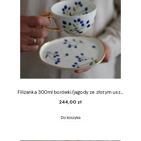
Filiżanka 300ml borówki/jagody ze złotym uszkiem + talerzyk (M) 13,5x16cm
244,00 zł
Do koszyka