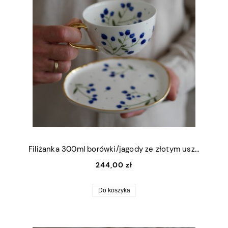
Filiżanka 300ml borówki/jagody ze złotym uszkiem + talerzyk (M) 13,5x16cm
244,00 zł
Do koszyka