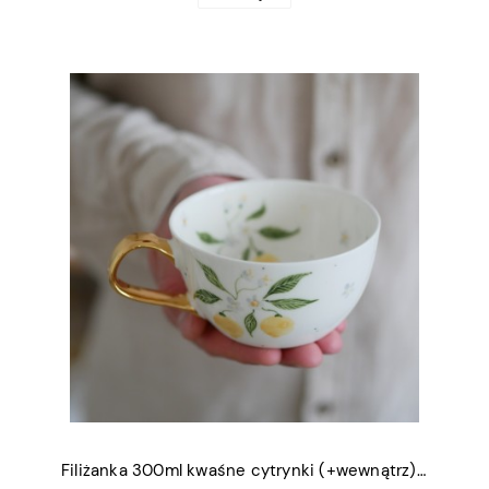
Filiżanka 300ml kwaśne cytrynki (+wewnątrz) ze złotym uszkiem