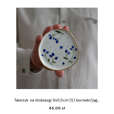
Talerzyk na drobiazgi 9x11,5cm (S) borówki/jagody ze złotym rantem
65,00 zł