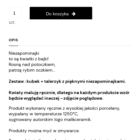
Do koszyka
szt.
OPIS
Niezapominajki
to są kwiatki z bajki!
Rosną nad potoczkiem,
patrzą rybim oczkiem...
Zestaw : kubek + talerzyk z pięknymi niezapominajkami.
Kwiaty maluję ręcznie, dlatego na każdym produkcie wzór
będzie wyglądać inaczej - zdjęcie poglądowe.
Produkt wykonany ręcznie z wysokiej jakości porcelany,
wypalany w temperaturze 1250°C,
sygnowany autorskim logo malikceramik.
Produkty można myć w zmywarce.