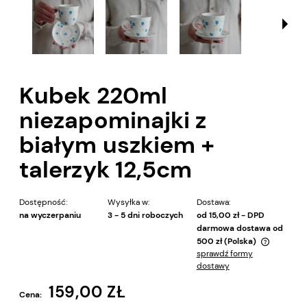
Kubek 220ml
niezapominajki z
białym uszkiem +
talerzyk 12,5cm
Dostępność:
Wysyłka w:
Dostawa:
na wyczerpaniu
3 - 5 dni roboczych
od 15,00 zł
- DPD
darmowa dostawa od
500 zł
(Polska)
sprawdź formy
Cena nie zawiera ewentualnych kosztów płatności
dostawy
159,00 ZŁ
Cena: