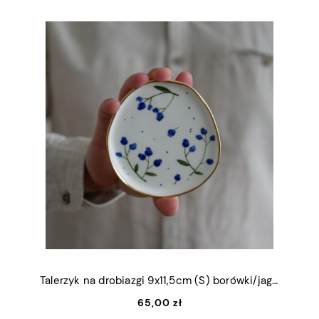
Talerzyk na drobiazgi 9x11,5cm (S) borówki/jagody ze złotym rantem
65,00 zł