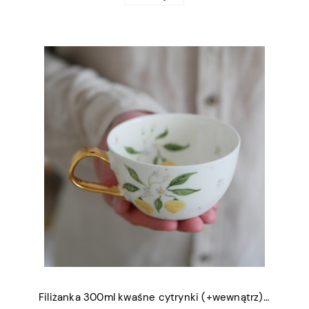
Filiżanka 300ml kwaśne cytrynki (+wewnątrz) ze złotym uszkiem