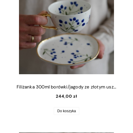
Filiżanka 300ml borówki/jagody ze złotym uszkiem + talerzyk (M) 13,5x16cm
244,00 zł
Do koszyka