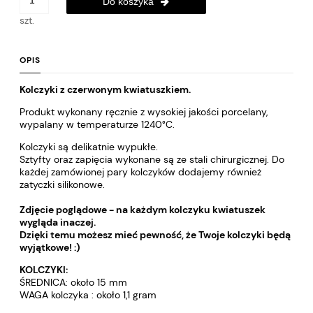
Do koszyka
szt.
OPIS
Kolczyki z czerwonym kwiatuszkiem.
Produkt wykonany ręcznie z wysokiej jakości porcelany,
wypalany w temperaturze 1240°C.
Kolczyki są delikatnie wypukłe.
Sztyfty oraz zapięcia wykonane są ze stali chirurgicznej. Do
każdej zamówionej pary kolczyków dodajemy również
zatyczki silikonowe.
Zdjęcie poglądowe - na każdym kolczyku kwiatuszek
wygląda inaczej.
Dzięki temu możesz mieć pewność, że Twoje kolczyki będą
wyjątkowe! :)
KOLCZYKI:
ŚREDNICA: około 15 mm
WAGA kolczyka : około 1,1 gram