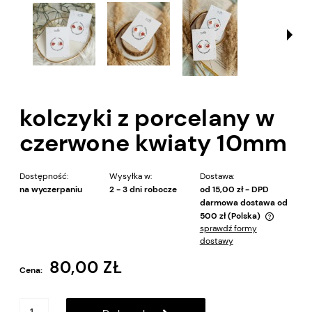
kolczyki z porcelany w
czerwone kwiaty 10mm
Dostępność:
Wysyłka w:
Dostawa:
na wyczerpaniu
2 - 3 dni robocze
od 15,00 zł
- DPD
darmowa dostawa od
500 zł
(Polska)
sprawdź formy
Cena nie zawiera ewentualnych kosztów płatności
dostawy
80,00 ZŁ
Cena: