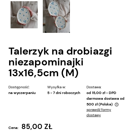
Talerzyk na drobiazgi
niezapominajki
13x16,5cm (M)
Dostępność:
Wysyłka w:
Dostawa:
na wyczerpaniu
5 - 7 dni roboczych
od 15,00 zł
- DPD
darmowa dostawa od
500 zł
(Polska)
sprawdź formy
Cena nie zawiera ewentualnych kosztów płatności
dostawy
85,00 ZŁ
Cena: