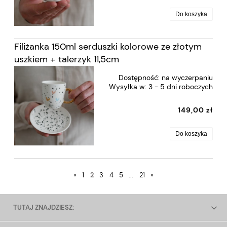
Do koszyka
Filiżanka 150ml serduszki kolorowe ze złotym
uszkiem + talerzyk 11,5cm
Dostępność:
na wyczerpaniu
Wysyłka w:
3 - 5 dni roboczych
149,00 zł
Do koszyka
«
1
2
3
4
5
...
21
»
TUTAJ ZNAJDZIESZ: