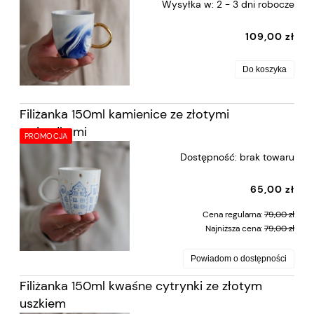
Wysyłka w:
2 - 3 dni robocze
109,00 zł
Do koszyka
Filiżanka 150ml kamienice ze złotymi
gwiazdkami
PROMOCJA
Dostępność:
brak towaru
65,00 zł
Cena regularna:
79,00 zł
Najniższa cena:
79,00 zł
Powiadom o dostępności
Filiżanka 150ml kwaśne cytrynki ze złotym
uszkiem