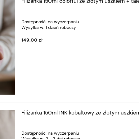
Filiżanka 150ml colorful ze złotym uszkiem + tal
Dostępność:
na wyczerpaniu
Wysyłka w:
1 dzień roboczy
149,00 zł
Filiżanka 150ml INK kobaltowy ze złotym uszkie
Dostępność:
na wyczerpaniu
Wysyłka w:
2 - 3 dni robocze