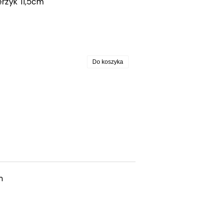
erzyk 11,5cm
Do koszyka
m