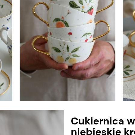
Cukiernica 
niebieskie k