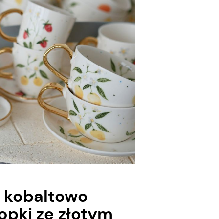
w kobaltowo
ropki ze złotym