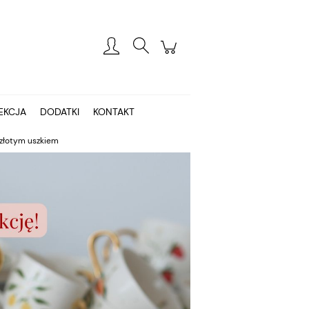
Zarejestruj się
Zaloguj się
EKCJA
DODATKI
KONTAKT
 złotym uszkiem