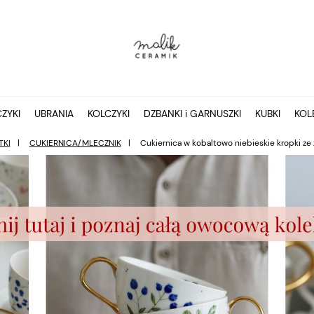
ZYKI
UBRANIA
KOLCZYKI
DZBANKI i GARNUSZKI
KUBKI
KOL
TKI
CUKIERNICA/MLECZNIK
Cukiernica w kobaltowo niebieskie kropki ze