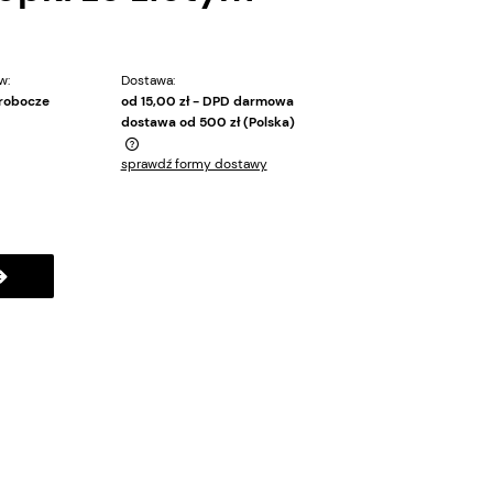
w:
Dostawa:
 robocze
od 15,00 zł
- DPD darmowa
dostawa od 500 zł
(Polska)
sprawdź formy dostawy
tualnych kosztów