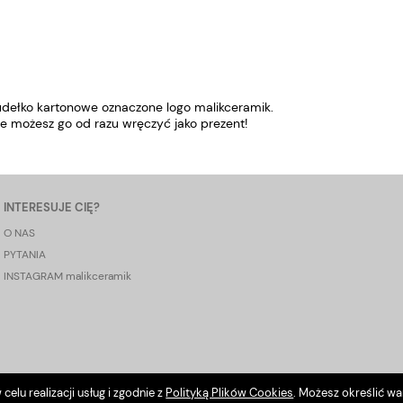
dełko kartonowe oznaczone logo malikceramik.
e możesz go od razu wręczyć jako prezent!
INTERESUJE CIĘ?
O NAS
PYTANIA
INSTAGRAM malikceramik
celu realizacji usług i zgodnie z
Polityką Plików Cookies
. Możesz określić w