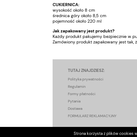
CUKIERNICA:
wysokość około 8 cm
średnica góry około 8,5 cm
pojemność około 220 ml
Jak zapakowany jest produkt?
Każdy produkt pakujemy bezpiecznie w pu
Zamówiony produkt zapakowany jest tak, ż
TUTAJ ZNAJDZIESZ:
Polityka prywatności
Regulamin
Formy płatności
Pytania
Dostawa
FORMULARZ REKLAMACYJNY
Strona korzysta z plików cookies w 