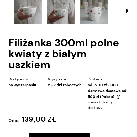
Filiżanka 300ml polne
kwiaty z białym
uszkiem
Dostępność:
Wysyłka w:
Dostawa:
na wyczerpaniu
5 - 7 dni roboczych
od 15,00 zł
- DPD
darmowa dostawa od
500 zł
(Polska)
sprawdź formy
Cena nie zawiera ewentualnych kosztów płatności
dostawy
139,00 ZŁ
Cena: