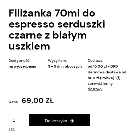
Filiżanka 70ml do
espresso serduszki
czarne z białym
uszkiem
Dostępność:
Wysyłka w:
Dostawa:
na wyczerpaniu
3 - 5 dni roboczych
od 15,00 zł
- DPD
darmowa dostawa od
500 zł
(Polska)
sprawdź formy
Cena nie zawiera ewentualnych kosztów płatności
dostawy
69,00 ZŁ
Cena:
Do koszyka
szt.