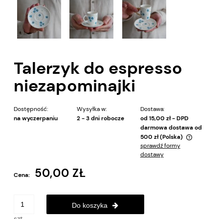
Talerzyk do espresso
niezapominajki
Dostępność:
Wysyłka w:
Dostawa:
na wyczerpaniu
2 - 3 dni robocze
od 15,00 zł
- DPD
darmowa dostawa od
500 zł
(Polska)
sprawdź formy
Cena nie zawiera ewentualnych kosztów płatności
dostawy
50,00 ZŁ
Cena:
Do koszyka
szt.