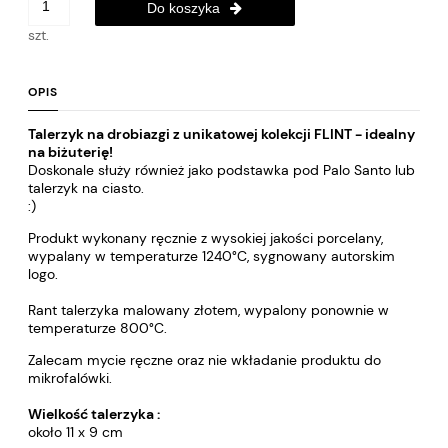
Do koszyka
szt.
OPIS
Talerzyk na drobiazgi z unikatowej kolekcji FLINT - idealny
na biżuterię!
Doskonale służy również jako podstawka pod Palo Santo lub
talerzyk na ciasto.
:)
Produkt wykonany ręcznie z wysokiej jakości porcelany,
wypalany w temperaturze 1240°C, sygnowany autorskim
logo.
Rant talerzyka malowany złotem, wypalony ponownie w
temperaturze 800°C.
Zalecam mycie ręczne oraz nie wkładanie produktu do
mikrofalówki.
Wielkość talerzyka :
około 11 x 9 cm