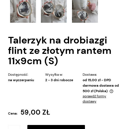
Talerzyk na drobiazgi
flint ze złotym rantem
11x9cm (S)
Dostępność:
Wysyłka w:
Dostawa:
na wyczerpaniu
2 - 3 dni robocze
od 15,00 zł
- DPD
darmowa dostawa od
500 zł
(Polska)
sprawdź formy
Cena nie zawiera ewentualnych kosztów płatności
dostawy
59,00 ZŁ
Cena: