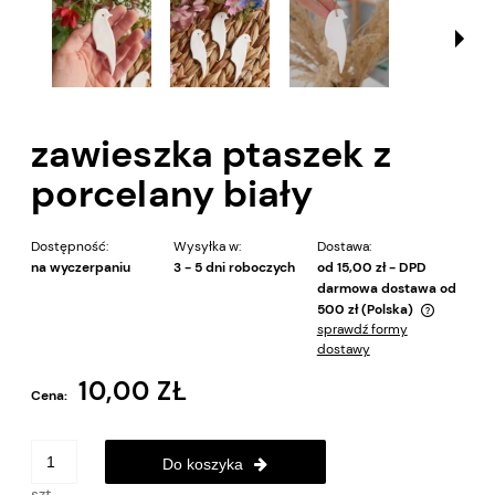
zawieszka ptaszek z
porcelany biały
Dostępność:
Wysyłka w:
Dostawa:
na wyczerpaniu
3 - 5 dni roboczych
od 15,00 zł
- DPD
darmowa dostawa od
500 zł
(Polska)
sprawdź formy
Cena nie zawiera ewentualnych kosztów płatności
dostawy
10,00 ZŁ
Cena:
Do koszyka
szt.