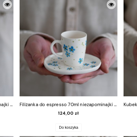
Filiżanka do espresso 70ml niezapominajki z białym uszkiem
Filiżanka do espresso 70ml niezapominajki z białym uszkiem + talerzyk 9x11cm
124,00 zł
Do koszyka