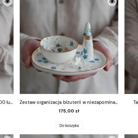
Talerzyk w niezapominajki (do kubka 300 lub 500ml)
Zestaw organizacja biżuterii w niezapominajki ze złotymi akcentami
Ta
175,00 zł
Do koszyka